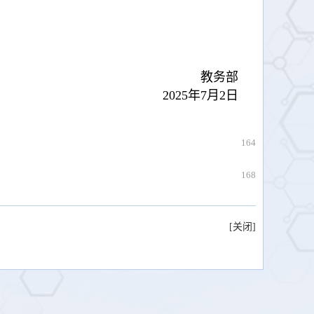
教务部
25年7月2日
164
168
[关闭]